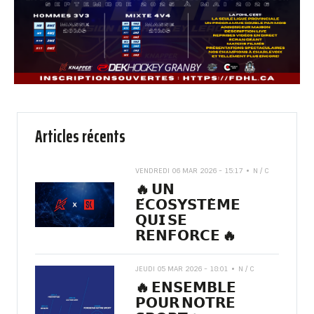
Articles récents
VENDREDI 06 MAR 2026 - 15:17
N / C
🔥 𝗨𝗡
𝗘́𝗖𝗢𝗦𝗬𝗦𝗧𝗘̀𝗠𝗘
𝗤𝗨𝗜 𝗦𝗘
𝗥𝗘𝗡𝗙𝗢𝗥𝗖𝗘 🔥
JEUDI 05 MAR 2026 - 18:01
N / C
🔥 𝗘𝗡𝗦𝗘𝗠𝗕𝗟𝗘
𝗣𝗢𝗨𝗥 𝗡𝗢𝗧𝗥𝗘