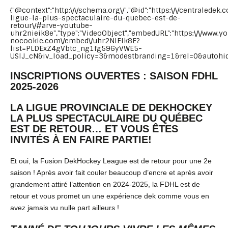
{"@context":"http:\/\/schema.org\/","@id":"https:\/\/centraledek.
ligue-la-plus-spectaculaire-du-quebec-est-de-
retour\/#arve-youtube-
uhr2nieik8e","type":"VideoObject","embedURL":"https:\/\/www.y
nocookie.com\/embed\/uhr2NIEIk8E?
list=PLDExZ4gVbtc_ng1fg596yVWE5-
USlJ_cN&iv_load_policy=3&modestbranding=1&rel=0&autohid
INSCRIPTIONS OUVERTES : SAISON FDHL
2025-2026
LA LIGUE PROVINCIALE DE DEKHOCKEY
LA PLUS SPECTACULAIRE DU QUÉBEC
EST DE RETOUR… ET VOUS ÊTES
INVITÉS À EN FAIRE PARTIE!
Et oui, la Fusion DekHockey League est de retour pour une 2e
saison ! Après avoir fait couler beaucoup d’encre et après avoir
grandement attiré l’attention en 2024-2025, la FDHL est de
retour et vous promet un une expérience dek comme vous en
avez jamais vu nulle part ailleurs !