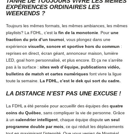
TANNÉ DE TOUJOURS VIVRE LES MÊMES
EXPÉRIENCES ORDINAIRES LES
WEEKENDS ?
Toujours les mêmes formats, les mêmes ambiances, les mêmes
playlists? La FDHL, c’est la
fin de la monotonie
. Pour
une
fraction du prix d’un tournoi
, vous plongez dans une
expérience
visuelle, sonore et sportive hors du commun
:
reprises en direct, écran géant, annonceur maison, lumière
LED, goal horn personnalisé, et plus encore. Et ça ne s’arrête
pas à la surface :
sites web d’équipe, publications vidéo,
bulletins de match et cartes numériques
font vivre la ligue
toute la semaine.
La FDHL, c’est le dek qui sort du cadre.
LA DISTANCE N’EST PAS UNE EXCUSE !
La FDHL a été pensée pour accueillir des équipes des
quatre
coins du Québec
, sans compliquer la vie de personne. Grâce
à un
calendrier intelligent
, chaque équipe dispute
un seul
programme double par mois
, ce qui réduit les déplacements
tout en maximisant l’intensité. Que vous veniez de Montréal,