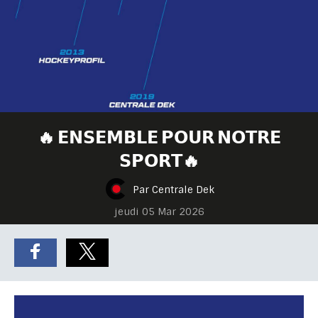
🔥 𝗘𝗡𝗦𝗘𝗠𝗕𝗟𝗘 𝗣𝗢𝗨𝗥 𝗡𝗢𝗧𝗥𝗘
𝗦𝗣𝗢𝗥𝗧🔥
Par Centrale Dek
jeudi 05 Mar 2026