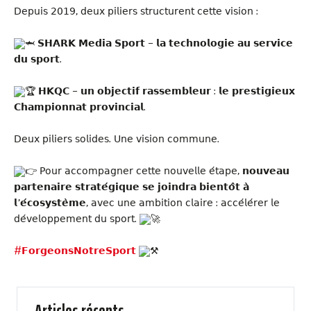
𝖣𝖾𝗉𝗎𝗂𝗌 𝟤𝟢𝟣𝟫, 𝖽𝖾𝗎𝗑 𝗉𝗂𝗅𝗂𝖾𝗋𝗌 𝗌𝗍𝗋𝗎𝖼𝗍𝗎𝗋𝖾𝗇𝗍 𝖼𝖾𝗍𝗍𝖾 𝗏𝗂𝗌𝗂𝗈𝗇 :
𝗦𝗛𝗔𝗥𝗞 𝗠𝗲𝗱𝗶𝗮 𝗦𝗽𝗼𝗿𝘁 – 𝗹𝗮 𝘁𝗲𝗰𝗵𝗻𝗼𝗹𝗼𝗴𝗶𝗲 𝗮𝘂 𝘀𝗲𝗿𝘃𝗶𝗰𝗲
𝗱𝘂 𝘀𝗽𝗼𝗿𝘁.
𝗛𝗞𝗤𝗖 – 𝘂𝗻 𝗼𝗯𝗷𝗲𝗰𝘁𝗶𝗳 𝗿𝗮𝘀𝘀𝗲𝗺𝗯𝗹𝗲𝘂𝗿 : 𝗹𝗲 𝗽𝗿𝗲𝘀𝘁𝗶𝗴𝗶𝗲𝘂𝘅
𝗖𝗵𝗮𝗺𝗽𝗶𝗼𝗻𝗻𝗮𝘁 𝗽𝗿𝗼𝘃𝗶𝗻𝗰𝗶𝗮𝗹.
𝖣𝖾𝗎𝗑 𝗉𝗂𝗅𝗂𝖾𝗋𝗌 𝗌𝗈𝗅𝗂𝖽𝖾𝗌. 𝖴𝗇𝖾 𝗏𝗂𝗌𝗂𝗈𝗇 𝖼𝗈𝗆𝗆𝗎𝗇𝖾.
𝖯𝗈𝗎𝗋 𝖺𝖼𝖼𝗈𝗆𝗉𝖺𝗀𝗇𝖾𝗋 𝖼𝖾𝗍𝗍𝖾 𝗇𝗈𝗎𝗏𝖾𝗅𝗅𝖾 𝖾́𝗍𝖺𝗉𝖾, 𝗻𝗼𝘂𝘃𝗲𝗮𝘂
𝗽𝗮𝗿𝘁𝗲𝗻𝗮𝗶𝗿𝗲 𝘀𝘁𝗿𝗮𝘁𝗲́𝗴𝗶𝗾𝘂𝗲 𝘀𝗲 𝗷𝗼𝗶𝗻𝗱𝗿𝗮 𝗯𝗶𝗲𝗻𝘁𝗼̂𝘁 𝗮̀
𝗹’𝗲́𝗰𝗼𝘀𝘆𝘀𝘁𝗲̀𝗺𝗲, 𝖺𝗏𝖾𝖼 𝗎𝗇𝖾 𝖺𝗆𝖻𝗂𝗍𝗂𝗈𝗇 𝖼𝗅𝖺𝗂𝗋𝖾 : 𝖺𝖼𝖼𝖾́𝗅𝖾́𝗋𝖾𝗋 𝗅𝖾
𝖽𝖾́𝗏𝖾𝗅𝗈𝗉𝗉𝖾𝗆𝖾𝗇𝗍 𝖽𝗎 𝗌𝗉𝗈𝗋𝗍.
#𝗙𝗼𝗿𝗴𝗲𝗼𝗻𝘀𝗡𝗼𝘁𝗿𝗲𝗦𝗽𝗼𝗿𝘁
Articles récents