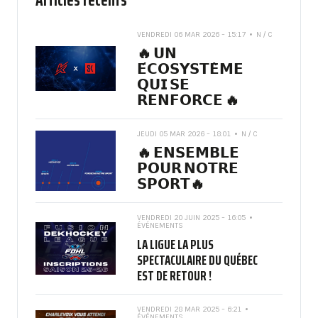
VENDREDI 06 MAR 2026 - 15:17
N / C
🔥 𝗨𝗡
𝗘́𝗖𝗢𝗦𝗬𝗦𝗧𝗘̀𝗠𝗘
𝗤𝗨𝗜 𝗦𝗘
𝗥𝗘𝗡𝗙𝗢𝗥𝗖𝗘 🔥
JEUDI 05 MAR 2026 - 18:01
N / C
🔥 𝗘𝗡𝗦𝗘𝗠𝗕𝗟𝗘
𝗣𝗢𝗨𝗥 𝗡𝗢𝗧𝗥𝗘
𝗦𝗣𝗢𝗥𝗧🔥
VENDREDI 20 JUIN 2025 - 16:05
ÉVÉNEMENTS
LA LIGUE LA PLUS
SPECTACULAIRE DU QUÉBEC
EST DE RETOUR !
VENDREDI 28 MAR 2025 - 6:21
ÉVÉNEMENTS