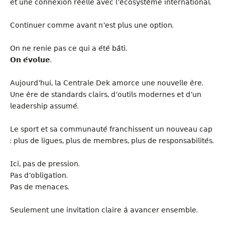
𝖾𝗍 𝗎𝗇𝖾 𝖼𝗈𝗇𝗇𝖾𝗑𝗂𝗈𝗇 𝗋𝖾́𝖾𝗅𝗅𝖾 𝖺𝗏𝖾𝖼 𝗅’𝖾́𝖼𝗈𝗌𝗒𝗌𝗍𝖾̀𝗆𝖾 𝗂𝗇𝗍𝖾𝗋𝗇𝖺𝗍𝗂𝗈𝗇𝖺𝗅.
𝖢𝗈𝗇𝗍𝗂𝗇𝗎𝖾𝗋 𝖼𝗈𝗆𝗆𝖾 𝖺𝗏𝖺𝗇𝗍 𝗇’𝖾𝗌𝗍 𝗉𝗅𝗎𝗌 𝗎𝗇𝖾 𝗈𝗉𝗍𝗂𝗈𝗇.
𝖮𝗇 𝗇𝖾 𝗋𝖾𝗇𝗂𝖾 𝗉𝖺𝗌 𝖼𝖾 𝗊𝗎𝗂 𝖺 𝖾́𝗍𝖾́ 𝖻𝖺̂𝗍𝗂.
𝗢𝗻 𝗲́𝘃𝗼𝗹𝘂𝗲.
𝖠𝗎𝗃𝗈𝗎𝗋𝖽’𝗁𝗎𝗂, 𝗅𝖺 𝖢𝖾𝗇𝗍𝗋𝖺𝗅𝖾 𝖣𝖾𝗄 𝖺𝗆𝗈𝗋𝖼𝖾 𝗎𝗇𝖾 𝗇𝗈𝗎𝗏𝖾𝗅𝗅𝖾 𝖾̀𝗋𝖾.
𝖴𝗇𝖾 𝖾̀𝗋𝖾 𝖽𝖾 𝗌𝗍𝖺𝗇𝖽𝖺𝗋𝖽𝗌 𝖼𝗅𝖺𝗂𝗋𝗌, 𝖽’𝗈𝗎𝗍𝗂𝗅𝗌 𝗆𝗈𝖽𝖾𝗋𝗇𝖾𝗌 𝖾𝗍 𝖽’𝗎𝗇
𝗅𝖾𝖺𝖽𝖾𝗋𝗌𝗁𝗂𝗉 𝖺𝗌𝗌𝗎𝗆𝖾́.
𝖫𝖾 𝗌𝗉𝗈𝗋𝗍 𝖾𝗍 𝗌𝖺 𝖼𝗈𝗆𝗆𝗎𝗇𝖺𝗎𝗍𝖾́ 𝖿𝗋𝖺𝗇𝖼𝗁𝗂𝗌𝗌𝖾𝗇𝗍 𝗎𝗇 𝗇𝗈𝗎𝗏𝖾𝖺𝗎 𝖼𝖺𝗉
: 𝗉𝗅𝗎𝗌 𝖽𝖾 𝗅𝗂𝗀𝗎𝖾𝗌, 𝗉𝗅𝗎𝗌 𝖽𝖾 𝗆𝖾𝗆𝖻𝗋𝖾𝗌, 𝗉𝗅𝗎𝗌 𝖽𝖾 𝗋𝖾𝗌𝗉𝗈𝗇𝗌𝖺𝖻𝗂𝗅𝗂𝗍𝖾́𝗌.
𝖨𝖼𝗂, 𝗉𝖺𝗌 𝖽𝖾 𝗉𝗋𝖾𝗌𝗌𝗂𝗈𝗇.
𝖯𝖺𝗌 𝖽’𝗈𝖻𝗅𝗂𝗀𝖺𝗍𝗂𝗈𝗇.
𝖯𝖺𝗌 𝖽𝖾 𝗆𝖾𝗇𝖺𝖼𝖾𝗌.
𝖲𝖾𝗎𝗅𝖾𝗆𝖾𝗇𝗍 𝗎𝗇𝖾 𝗂𝗇𝗏𝗂𝗍𝖺𝗍𝗂𝗈𝗇 𝖼𝗅𝖺𝗂𝗋𝖾 𝖺̀ 𝖺𝗏𝖺𝗇𝖼𝖾𝗋 𝖾𝗇𝗌𝖾𝗆𝖻𝗅𝖾.