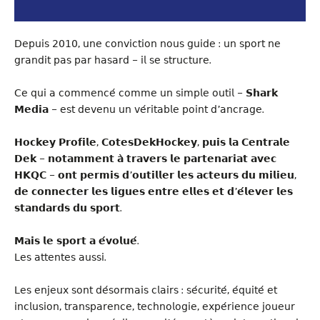
𝖣𝖾𝗉𝗎𝗂𝗌 𝟤𝟢𝟣𝟢, 𝗎𝗇𝖾 𝖼𝗈𝗇𝗏𝗂𝖼𝗍𝗂𝗈𝗇 𝗇𝗈𝗎𝗌 𝗀𝗎𝗂𝖽𝖾 : 𝗎𝗇 𝗌𝗉𝗈𝗋𝗍 𝗇𝖾
𝗀𝗋𝖺𝗇𝖽𝗂𝗍 𝗉𝖺𝗌 𝗉𝖺𝗋 𝗁𝖺𝗌𝖺𝗋𝖽 – 𝗂𝗅 𝗌𝖾 𝗌𝗍𝗋𝗎𝖼𝗍𝗎𝗋𝖾.
𝖢𝖾 𝗊𝗎𝗂 𝖺 𝖼𝗈𝗆𝗆𝖾𝗇𝖼𝖾́ 𝖼𝗈𝗆𝗆𝖾 𝗎𝗇 𝗌𝗂𝗆𝗉𝗅𝖾 𝗈𝗎𝗍𝗂𝗅 – 𝗦𝗵𝗮𝗿𝗸
𝗠𝗲𝗱𝗶𝗮 – 𝖾𝗌𝗍 𝖽𝖾𝗏𝖾𝗇𝗎 𝗎𝗇 𝗏𝖾́𝗋𝗂𝗍𝖺𝖻𝗅𝖾 𝗉𝗈𝗂𝗇𝗍 𝖽’𝖺𝗇𝖼𝗋𝖺𝗀𝖾.
𝗛𝗼𝗰𝗸𝗲𝘆 𝗣𝗿𝗼𝗳𝗶𝗹𝗲, 𝗖𝗼𝘁𝗲𝘀𝗗𝗲𝗸𝗛𝗼𝗰𝗸𝗲𝘆, 𝗽𝘂𝗶𝘀 𝗹𝗮 𝗖𝗲𝗻𝘁𝗿𝗮𝗹𝗲
𝗗𝗲𝗸 – 𝗻𝗼𝘁𝗮𝗺𝗺𝗲𝗻𝘁 𝗮̀ 𝘁𝗿𝗮𝘃𝗲𝗿𝘀 𝗹𝗲 𝗽𝗮𝗿𝘁𝗲𝗻𝗮𝗿𝗶𝗮𝘁 𝗮𝘃𝗲𝗰
𝗛𝗞𝗤𝗖 – 𝗼𝗻𝘁 𝗽𝗲𝗿𝗺𝗶𝘀 𝗱’𝗼𝘂𝘁𝗶𝗹𝗹𝗲𝗿 𝗹𝗲𝘀 𝗮𝗰𝘁𝗲𝘂𝗿𝘀 𝗱𝘂 𝗺𝗶𝗹𝗶𝗲𝘂,
𝗱𝗲 𝗰𝗼𝗻𝗻𝗲𝗰𝘁𝗲𝗿 𝗹𝗲𝘀 𝗹𝗶𝗴𝘂𝗲𝘀 𝗲𝗻𝘁𝗿𝗲 𝗲𝗹𝗹𝗲𝘀 𝗲𝘁 𝗱’𝗲́𝗹𝗲𝘃𝗲𝗿 𝗹𝗲𝘀
𝘀𝘁𝗮𝗻𝗱𝗮𝗿𝗱𝘀 𝗱𝘂 𝘀𝗽𝗼𝗿𝘁.
𝗠𝗮𝗶𝘀 𝗹𝗲 𝘀𝗽𝗼𝗿𝘁 𝗮 𝗲́𝘃𝗼𝗹𝘂𝗲́.
𝖫𝖾𝗌 𝖺𝗍𝗍𝖾𝗇𝗍𝖾𝗌 𝖺𝗎𝗌𝗌𝗂.
𝖫𝖾𝗌 𝖾𝗇𝗃𝖾𝗎𝗑 𝗌𝗈𝗇𝗍 𝖽𝖾́𝗌𝗈𝗋𝗆𝖺𝗂𝗌 𝖼𝗅𝖺𝗂𝗋𝗌 : 𝗌𝖾́𝖼𝗎𝗋𝗂𝗍𝖾́, 𝖾́𝗊𝗎𝗂𝗍𝖾́ 𝖾𝗍
𝗂𝗇𝖼𝗅𝗎𝗌𝗂𝗈𝗇, 𝗍𝗋𝖺𝗇𝗌𝗉𝖺𝗋𝖾𝗇𝖼𝖾, 𝗍𝖾𝖼𝗁𝗇𝗈𝗅𝗈𝗀𝗂𝖾, 𝖾𝗑𝗉𝖾́𝗋𝗂𝖾𝗇𝖼𝖾 𝗃𝗈𝗎𝖾𝗎𝗋